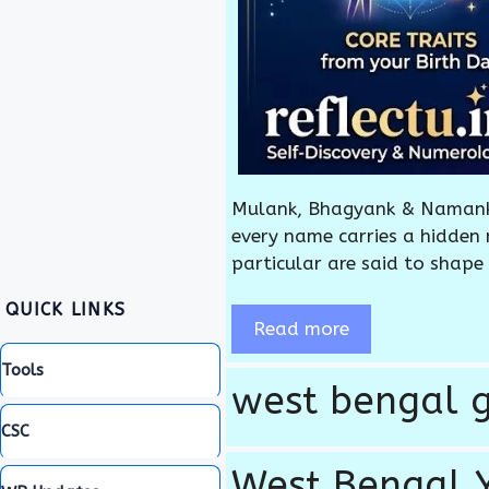
Mulank, Bhagyank & Namank:
every name carries a hidden
particular are said to shape
QUICK LINKS
Read more
Tools
west bengal g
CSC
West Bengal 