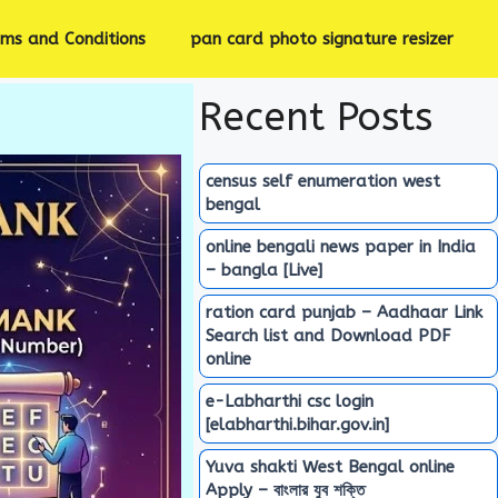
rms and Conditions
pan card photo signature resizer
Recent Posts
census self enumeration west
bengal
online bengali news paper in India
– bangla [Live]
ration card punjab – Aadhaar Link
Search list and Download PDF
online
e-Labharthi csc login
[elabharthi.bihar.gov.in]
Yuva shakti West Bengal online
Apply – বাংলার যুব শক্তি