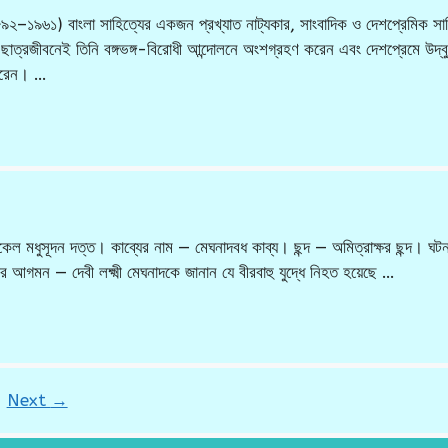
১৮৯২–১৯৬১) বাংলা সাহিত্যের একজন প্রখ্যাত নাট্যকার, সাংবাদিক ও দেশপ্রেমিক সাহ
 ছাত্রজীবনেই তিনি বঙ্গভঙ্গ-বিরোধী আন্দোলনে অংশগ্রহণ করেন এবং দেশপ্রেমে উদ্ব
 করেন। …
 মধুসূদন দত্ত। কাব্যের নাম — মেঘনাদবধ কাব্য। ছন্দ — অমিত্রাক্ষর ছন্দ। ঘটনাপ
দেবীর আগমন — দেবী লক্ষ্মী মেঘনাদকে জানান যে বীরবাহু যুদ্ধে নিহত হয়েছে …
ge
Next
→