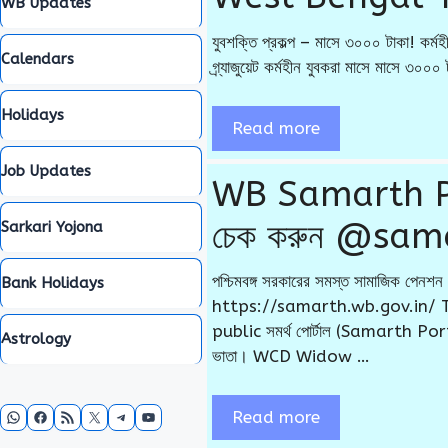
WB Updates
যুবশক্তি প্রকল্প – মাসে ৩০০০ টাকা! কর্মহ
Calendars
গ্র্যাজুয়েট কর্মহীন যুবকরা মাসে মাসে ৩০০
Holidays
Read more
Job Updates
WB Samarth Portal
চেক করুন @sam
Sarkari Yojona
পশ্চিমবঙ্গ সরকারের সমস্ত সামাজিক
Bank Holidays
https://samarth.wb.gov.in/ 
public সমর্থ পোর্টাল (Samarth Portal
Astrology
ভাতা। WCD Widow …
WhatsApp
Facebook
RSS Feed
X
Telegram
YouTube
Read more