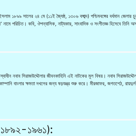
 ১৮৯৯ সালের ২৪ মে (১১ই জ্যৈষ্ঠ, ১৩০৬ বঙ্গাব্দ) পশ্চিমবঙ্গের বর্ধমান জেলার চুর
বি’ নামে পরিচিত। কবি, ঔপন্যাসিক, নাট্যকার, সাংবাদিক ও সংগীতজ্ঞ হিসেবে তিনি অস
 স্বাধীন নবাব সিরাজউদ্দৌলার জীবনকাহিনি এই নাটকের মূল বিষয়। নবাব সিরাজউদ্দৌ
োম্পানি বাংলার ক্ষমতা দখলের জন্য ষড়যন্ত্র শুরু করে। মীরজাফর, জগতশেঠ, রায়দুর্লভ প
্ত (১৮৯২-১৯৬১):