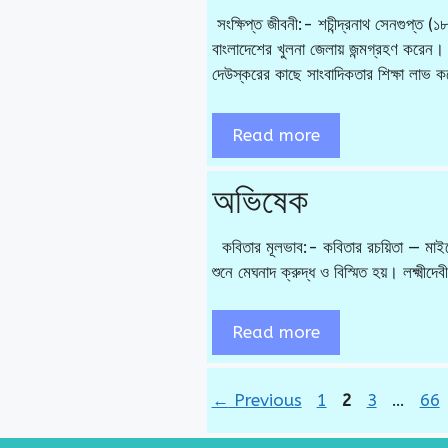
সংক্ষিপ্ত জীবনী:- শচীন্দ্রনাথ সেনগুপ্ত (
বাংলাদেশের খুলনা জেলায় জন্মগ্রহণ করেন।
দেউস্করের কাছে সাংবাদিকতার শিক্ষা লাভ
Read more
অভিষেক
কবিতার মূলভাব:- কবিতার রচয়িতা — মাইকেল
শুনে মেঘনাদ ক্রুদ্ধ ও বিস্মিত হয়। লক্ষ্মী
Read more
Page
Page
Page
Pa
←
Previous
1
2
3
…
66