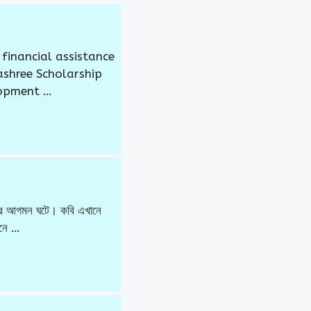
financial assistance
yashree Scholarship
lopment …
ুনের আগমন ঘটে। কবি এখানে
মনে …