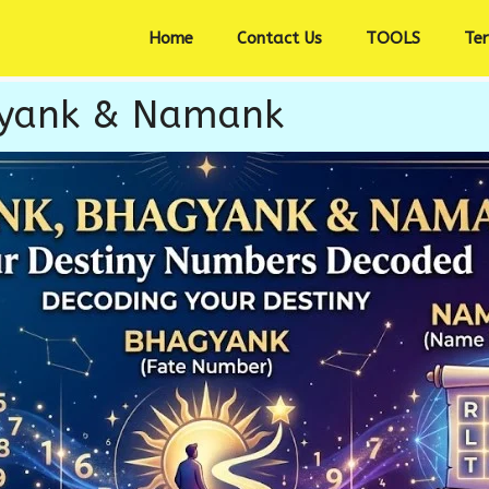
Home
Contact Us
TOOLS
Te
gyank & Namank