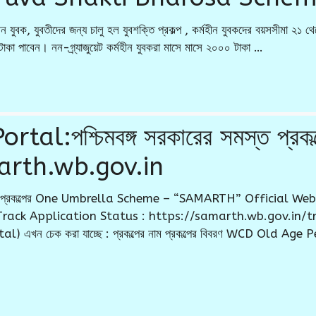
ীন যুবক, যুবতীদের জন্য চালু হল যুবশক্তি প্রকল্প , কর্মহীন যুবকদের বয়সসীমা ২১
০ টাকা পাবেন। নন-গ্র্যাজুয়েট কর্মহীন যুবকরা মাসে মাসে ২০০০ টাকা …
:পশ্চিমবঙ্গ সরকারের সমস্ত প্রকল্প
arth.wb.gov.in
 পেনশন প্রকল্পের One Umbrella Scheme – “SAMARTH” Official We
Track Application Status : https://samarth.wb.gov.in/
) এখন চেক করা যাচ্ছে : প্রকল্পের নাম প্রকল্পের বিবরণ WCD Old Age Pen