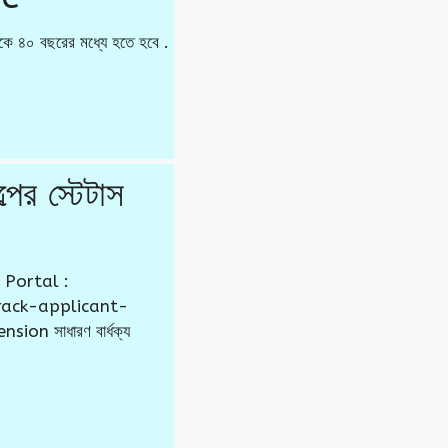
 থেকে ৪০ বছরের মধ্যে হতে হবে .
ের স্টেটাস
b Portal :
track-applicant-
sion সাধারণ বার্ধক্য