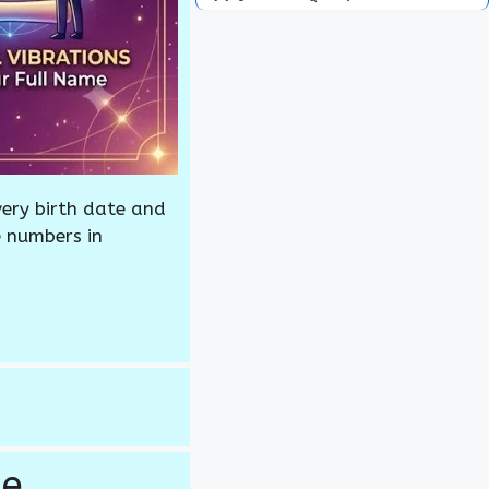
ry birth date and
 numbers in
me