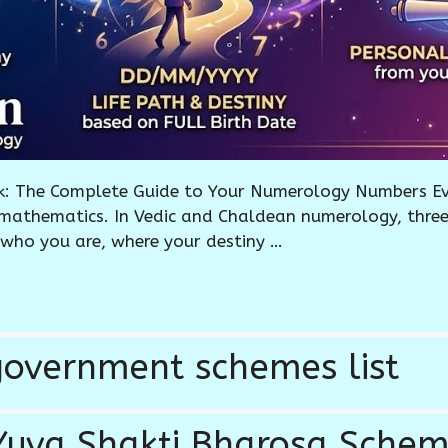
 The Complete Guide to Your Numerology Numbers Eve
 mathematics. In Vedic and Chaldean numerology, three
 who you are, where your destiny …
overnment schemes list
Yuva Shakti Bharosa Sche