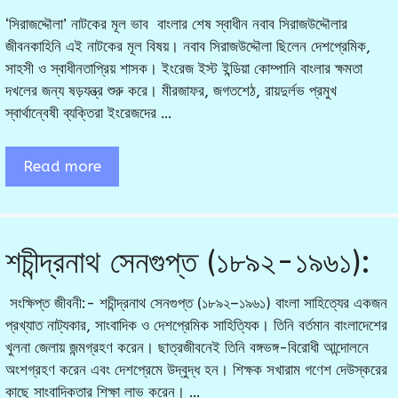
‘সিরাজদ্দৌলা’ নাটকের মূল ভাব বাংলার শেষ স্বাধীন নবাব সিরাজউদ্দৌলার
জীবনকাহিনি এই নাটকের মূল বিষয়। নবাব সিরাজউদ্দৌলা ছিলেন দেশপ্রেমিক,
সাহসী ও স্বাধীনতাপ্রিয় শাসক। ইংরেজ ইস্ট ইন্ডিয়া কোম্পানি বাংলার ক্ষমতা
দখলের জন্য ষড়যন্ত্র শুরু করে। মীরজাফর, জগতশেঠ, রায়দুর্লভ প্রমুখ
স্বার্থান্বেষী ব্যক্তিরা ইংরেজদের …
Read more
শচীন্দ্রনাথ সেনগুপ্ত (১৮৯২-১৯৬১):
সংক্ষিপ্ত জীবনী:- শচীন্দ্রনাথ সেনগুপ্ত (১৮৯২–১৯৬১) বাংলা সাহিত্যের একজন
প্রখ্যাত নাট্যকার, সাংবাদিক ও দেশপ্রেমিক সাহিত্যিক। তিনি বর্তমান বাংলাদেশের
খুলনা জেলায় জন্মগ্রহণ করেন। ছাত্রজীবনেই তিনি বঙ্গভঙ্গ-বিরোধী আন্দোলনে
অংশগ্রহণ করেন এবং দেশপ্রেমে উদ্বুদ্ধ হন। শিক্ষক সখারাম গণেশ দেউস্করের
কাছে সাংবাদিকতার শিক্ষা লাভ করেন। …