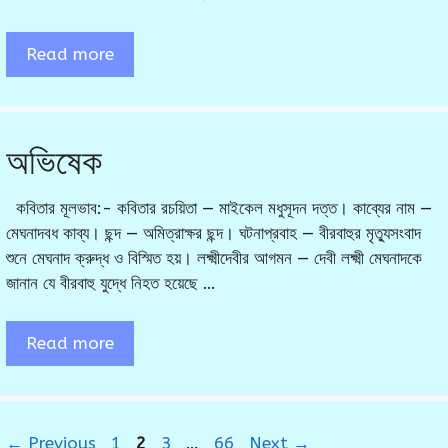
Read more
অভিষেক
কবিতার মূলভাব:- কবিতার রচয়িতা — মাইকেল মধুসূদন দত্ত। কাব্যের নাম —
মেঘনাদবধ কাব্য। ছন্দ — অমিত্রাক্ষর ছন্দ। ঘটনাপ্রবাহ — বীরবাহুর মৃত্যুসংবাদ
শুনে মেঘনাদ ক্রুদ্ধ ও বিস্মিত হয়। লক্ষ্মীদেবীর আগমন — দেবী লক্ষ্মী মেঘনাদকে
জানান যে বীরবাহু যুদ্ধে নিহত হয়েছে …
Read more
Page
Page
Page
Page
←
Previous
1
2
3
…
66
Next
→