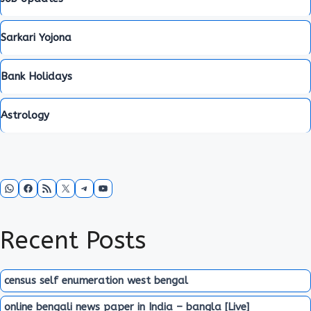
Sarkari Yojona
Bank Holidays
Astrology
WhatsApp
Facebook
RSS Feed
X
Telegram
YouTube
Recent Posts
census self enumeration west bengal
online bengali news paper in India – bangla [Live]