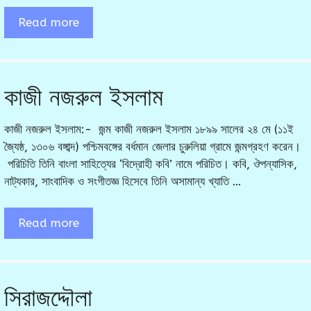
Read more
কাজী নজরুল ইসলাম
কাজী নজরুল ইসলাম:- জন্ম কাজী নজরুল ইসলাম ১৮৯৯ সালের ২৪ মে (১১ই
জ্যৈষ্ঠ, ১৩০৬ বঙ্গাব্দ) পশ্চিমবঙ্গের বর্ধমান জেলার চুরুলিয়া গ্রামে জন্মগ্রহণ করেন।
পরিচিতি তিনি বাংলা সাহিত্যের ‘বিদ্রোহী কবি’ নামে পরিচিত। কবি, ঔপন্যাসিক,
নাট্যকার, সাংবাদিক ও সংগীতজ্ঞ হিসেবে তিনি অসামান্য খ্যাতি …
Read more
সিরাজদ্দৌলা