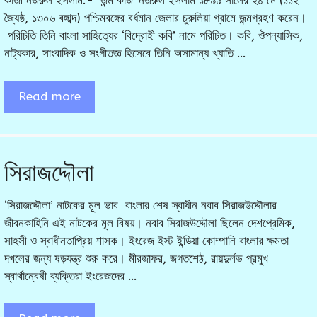
কাজী নজরুল ইসলাম:- জন্ম কাজী নজরুল ইসলাম ১৮৯৯ সালের ২৪ মে (১১ই
জ্যৈষ্ঠ, ১৩০৬ বঙ্গাব্দ) পশ্চিমবঙ্গের বর্ধমান জেলার চুরুলিয়া গ্রামে জন্মগ্রহণ করেন।
পরিচিতি তিনি বাংলা সাহিত্যের ‘বিদ্রোহী কবি’ নামে পরিচিত। কবি, ঔপন্যাসিক,
নাট্যকার, সাংবাদিক ও সংগীতজ্ঞ হিসেবে তিনি অসামান্য খ্যাতি …
Read more
সিরাজদ্দৌলা
‘সিরাজদ্দৌলা’ নাটকের মূল ভাব বাংলার শেষ স্বাধীন নবাব সিরাজউদ্দৌলার
জীবনকাহিনি এই নাটকের মূল বিষয়। নবাব সিরাজউদ্দৌলা ছিলেন দেশপ্রেমিক,
সাহসী ও স্বাধীনতাপ্রিয় শাসক। ইংরেজ ইস্ট ইন্ডিয়া কোম্পানি বাংলার ক্ষমতা
দখলের জন্য ষড়যন্ত্র শুরু করে। মীরজাফর, জগতশেঠ, রায়দুর্লভ প্রমুখ
স্বার্থান্বেষী ব্যক্তিরা ইংরেজদের …