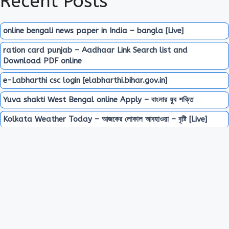
Recent Posts
online bengali news paper in India – bangla [Live]
ration card punjab – Aadhaar Link Search list and
Download PDF online
e-Labharthi csc login [elabharthi.bihar.gov.in]
Yuva shakti West Bengal online Apply – বাংলার যুব শক্তি
Kolkata Weather Today – আজকের লোকাল আবহাওয়া – বৃষ্টি [Live]