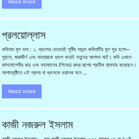
Read more
প্রলয়োল্লাস
কবিতার মূল ভাব : ১. ধ্বংসের ভেতরেই সৃষ্টির আনন্দ কবিতাটির মূল সুর হলো—
পুরনো, জরাজীর্ণ এবং অন্যায়কে ধ্বংস করেই নতুনের আগমন ঘটে। কবি এখানে
কালবোশেখীর ঝড় এবং মহাকালের (শিবের) রুদ্র রূপের প্রতীক ব্যবহার করেছেন।
আপাতদৃষ্টিতে এই প্রলয় বা ধ্বংসকে ভয়ানক মনে …
Read more
কাজী নজরুল ইসলাম