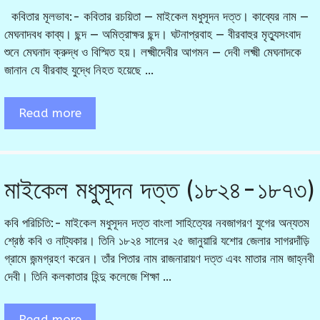
কবিতার মূলভাব:- কবিতার রচয়িতা — মাইকেল মধুসূদন দত্ত। কাব্যের নাম —
মেঘনাদবধ কাব্য। ছন্দ — অমিত্রাক্ষর ছন্দ। ঘটনাপ্রবাহ — বীরবাহুর মৃত্যুসংবাদ
শুনে মেঘনাদ ক্রুদ্ধ ও বিস্মিত হয়। লক্ষ্মীদেবীর আগমন — দেবী লক্ষ্মী মেঘনাদকে
জানান যে বীরবাহু যুদ্ধে নিহত হয়েছে …
Read more
মাইকেল মধুসূদন দত্ত (১৮২৪-১৮৭৩)
কবি পরিচিতি:- মাইকেল মধুসূদন দত্ত বাংলা সাহিত্যের নবজাগরণ যুগের অন্যতম
শ্রেষ্ঠ কবি ও নাট্যকার। তিনি ১৮২৪ সালের ২৫ জানুয়ারি যশোর জেলার সাগরদাঁড়ি
গ্রামে জন্মগ্রহণ করেন। তাঁর পিতার নাম রাজনারায়ণ দত্ত এবং মাতার নাম জাহ্নবী
দেবী। তিনি কলকাতার হিন্দু কলেজে শিক্ষা …
Read more