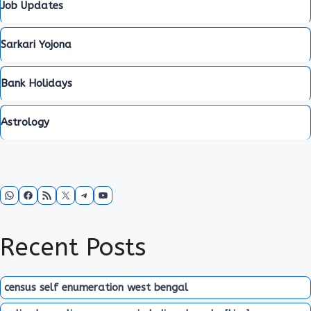
Job Updates
Sarkari Yojona
Bank Holidays
Astrology
WhatsApp
Facebook
RSS Feed
X
Telegram
YouTube
Recent Posts
census self enumeration west bengal