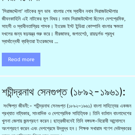
‘সিরাজদ্দৌলা’ নাটকের মূল ভাব বাংলার শেষ স্বাধীন নবাব সিরাজউদ্দৌলার
জীবনকাহিনি এই নাটকের মূল বিষয়। নবাব সিরাজউদ্দৌলা ছিলেন দেশপ্রেমিক,
সাহসী ও স্বাধীনতাপ্রিয় শাসক। ইংরেজ ইস্ট ইন্ডিয়া কোম্পানি বাংলার ক্ষমতা
দখলের জন্য ষড়যন্ত্র শুরু করে। মীরজাফর, জগতশেঠ, রায়দুর্লভ প্রমুখ
স্বার্থান্বেষী ব্যক্তিরা ইংরেজদের …
Read more
শচীন্দ্রনাথ সেনগুপ্ত (১৮৯২-১৯৬১):
সংক্ষিপ্ত জীবনী:- শচীন্দ্রনাথ সেনগুপ্ত (১৮৯২–১৯৬১) বাংলা সাহিত্যের একজন
প্রখ্যাত নাট্যকার, সাংবাদিক ও দেশপ্রেমিক সাহিত্যিক। তিনি বর্তমান বাংলাদেশের
খুলনা জেলায় জন্মগ্রহণ করেন। ছাত্রজীবনেই তিনি বঙ্গভঙ্গ-বিরোধী আন্দোলনে
অংশগ্রহণ করেন এবং দেশপ্রেমে উদ্বুদ্ধ হন। শিক্ষক সখারাম গণেশ দেউস্করের