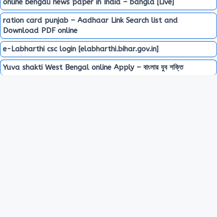
online bengali news paper in India – bangla [Live]
ration card punjab – Aadhaar Link Search list and
Download PDF online
e-Labharthi csc login [elabharthi.bihar.gov.in]
Yuva shakti West Bengal online Apply – বাংলার যুব শক্তি