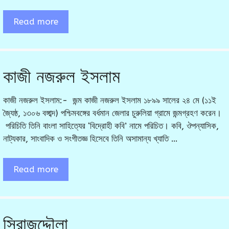
Read more
কাজী নজরুল ইসলাম
কাজী নজরুল ইসলাম:- জন্ম কাজী নজরুল ইসলাম ১৮৯৯ সালের ২৪ মে (১১ই
জ্যৈষ্ঠ, ১৩০৬ বঙ্গাব্দ) পশ্চিমবঙ্গের বর্ধমান জেলার চুরুলিয়া গ্রামে জন্মগ্রহণ করেন।
পরিচিতি তিনি বাংলা সাহিত্যের ‘বিদ্রোহী কবি’ নামে পরিচিত। কবি, ঔপন্যাসিক,
নাট্যকার, সাংবাদিক ও সংগীতজ্ঞ হিসেবে তিনি অসামান্য খ্যাতি …
Read more
সিরাজদ্দৌলা