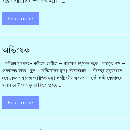
কাছে সাংবাদিকতার শিক্ষা লাভ করেন। …
Read more
অভিষেক
কবিতার মূলভাব:- কবিতার রচয়িতা — মাইকেল মধুসূদন দত্ত। কাব্যের নাম —
মেঘনাদবধ কাব্য। ছন্দ — অমিত্রাক্ষর ছন্দ। ঘটনাপ্রবাহ — বীরবাহুর মৃত্যুসংবাদ
শুনে মেঘনাদ ক্রুদ্ধ ও বিস্মিত হয়। লক্ষ্মীদেবীর আগমন — দেবী লক্ষ্মী মেঘনাদকে
জানান যে বীরবাহু যুদ্ধে নিহত হয়েছে …
Read more