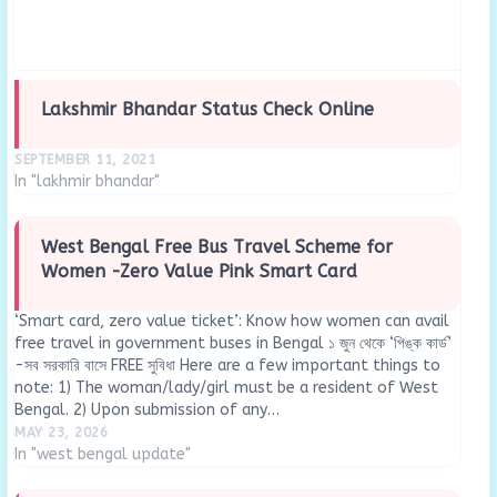
Lakshmir Bhandar Status Check Online
SEPTEMBER 11, 2021
In "lakhmir bhandar"
West Bengal Free Bus Travel Scheme for
Women -Zero Value Pink Smart Card
‘Smart card, zero value ticket’: Know how women can avail
free travel in government buses in Bengal ১ জুন থেকে ‘পিঙ্ক কার্ড’
-সব সরকারি বাসে FREE সুবিধা Here are a few important things to
note: 1) The woman/lady/girl must be a resident of West
Bengal. 2) Upon submission of any…
MAY 23, 2026
In "west bengal update"