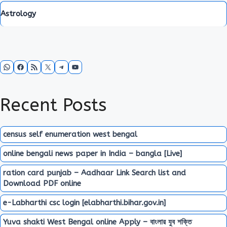
Astrology
WhatsApp
Facebook
RSS Feed
X
Telegram
YouTube
Recent Posts
census self enumeration west bengal
online bengali news paper in India – bangla [Live]
ration card punjab – Aadhaar Link Search list and
Download PDF online
e-Labharthi csc login [elabharthi.bihar.gov.in]
Yuva shakti West Bengal online Apply – বাংলার যুব শক্তি