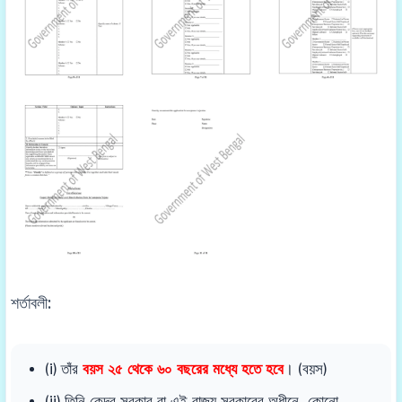
শর্তাবলী:
(i) তাঁর
বয়স ২৫ থেকে ৬০ বছরের মধ্যে হতে হবে
। (বয়স)
(ii) তিনি কেন্দ্র সরকার বা এই রাজ্য সরকারের অধীনে, কোনো