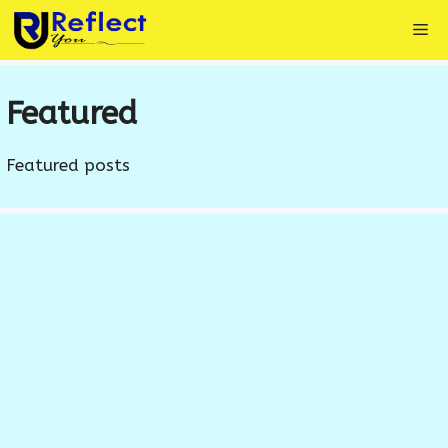
Skip
Me
to
content
Featured
Featured posts