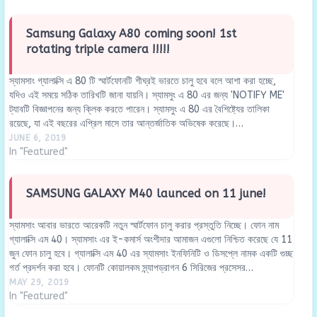
Samsung Galaxy A80 coming soon! 1st
rotating triple camera !!!!!
স্যামসাং গ্যালাক্সি এ 80 টি স্মার্টফোনটি শীঘ্রই ভারতে চালু হবে বলে আশা করা হচ্ছে,
যদিও এই সময়ে সঠিক তারিখটি জানা যায়নি। স্যামসুং এ 80 এর জন্য 'NOTIFY ME'
ট্যাবটি বিজ্ঞাপনের জন্য ক্লিক করতে পারেন। স্যামসুং এ 80 এর বৈশিষ্ট্যের তালিকা
রয়েছে, যা এই বছরের এপ্রিল মাসে তার আন্তর্জাতিক অভিষেক করেছে।…
JUNE 6, 2019
In "Featured"
SAMSUNG GALAXY M40 launced on 11 june!
স্যামসাং আবার ভারতে আরেকটি নতুন স্মার্টফোন চালু করার প্রস্তুতি নিচ্ছে। ফোন নাম
গ্যালাক্সি এম 40। স্যামসাং এর ই-কমার্স অংশীদার আমাজন এগুলো নিশ্চিত করেছে যে 11
জুন ফোন চালু হবে। গ্যালাক্সি এম 40 এর স্যামসাং ইনফিনিটি ও ডিসপ্লে নামক একটি গুচ্ছ
গর্ত প্রদর্শন করা হবে। ফোনটি কোয়ালকম স্ন্যাপড্রাগন 6 সিরিজের প্রসেসর…
MAY 29, 2019
In "Featured"