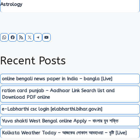
Astrology
WhatsApp
Facebook
RSS Feed
X
Telegram
YouTube
Recent Posts
online bengali news paper in India – bangla [Live]
ration card punjab – Aadhaar Link Search list and
Download PDF online
e-Labharthi csc login [elabharthi.bihar.gov.in]
Yuva shakti West Bengal online Apply – বাংলার যুব শক্তি
Kolkata Weather Today – আজকের লোকাল আবহাওয়া – বৃষ্টি [Live]