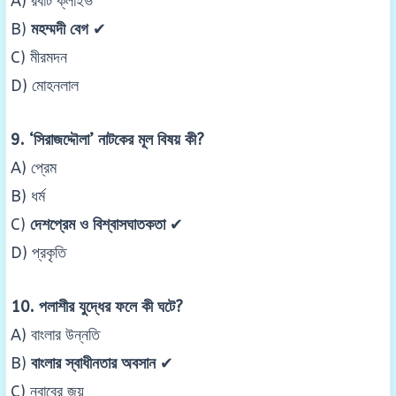
A) রবার্ট ক্লাইভ
B)
মহম্মদী বেগ
✔
C) মীরমদন
D) মোহনলাল
9. ‘সিরাজদ্দৌলা’ নাটকের মূল বিষয় কী?
A) প্রেম
B) ধর্ম
C)
দেশপ্রেম ও বিশ্বাসঘাতকতা
✔
D) প্রকৃতি
10. পলাশীর যুদ্ধের ফলে কী ঘটে?
A) বাংলার উন্নতি
B)
বাংলার স্বাধীনতার অবসান
✔
C) নবাবের জয়