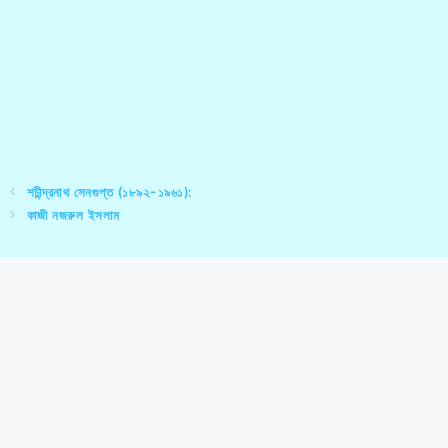
শচীন্দ্রনাথ সেনগুপ্ত (১৮৯২-১৯৬১):
কাজী নজরুল ইসলাম