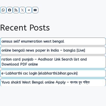
WhatsApp
Facebook
RSS Feed
X
Telegram
YouTube
Recent Posts
census self enumeration west bengal
online bengali news paper in India – bangla [Live]
ration card punjab – Aadhaar Link Search list and
Download PDF online
e-Labharthi csc login [elabharthi.bihar.gov.in]
Yuva shakti West Bengal online Apply – বাংলার যুব শক্তি