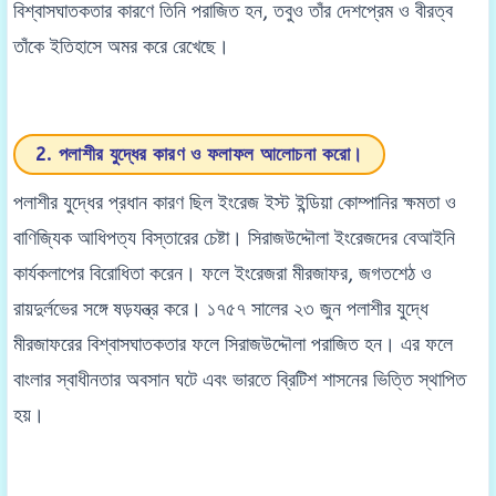
বিশ্বাসঘাতকতার কারণে তিনি পরাজিত হন, তবুও তাঁর দেশপ্রেম ও বীরত্ব
তাঁকে ইতিহাসে অমর করে রেখেছে।
2. পলাশীর যুদ্ধের কারণ ও ফলাফল আলোচনা করো।
পলাশীর যুদ্ধের প্রধান কারণ ছিল ইংরেজ ইস্ট ইন্ডিয়া কোম্পানির ক্ষমতা ও
বাণিজ্যিক আধিপত্য বিস্তারের চেষ্টা। সিরাজউদ্দৌলা ইংরেজদের বেআইনি
কার্যকলাপের বিরোধিতা করেন। ফলে ইংরেজরা মীরজাফর, জগতশেঠ ও
রায়দুর্লভের সঙ্গে ষড়যন্ত্র করে। ১৭৫৭ সালের ২৩ জুন পলাশীর যুদ্ধে
মীরজাফরের বিশ্বাসঘাতকতার ফলে সিরাজউদ্দৌলা পরাজিত হন। এর ফলে
বাংলার স্বাধীনতার অবসান ঘটে এবং ভারতে ব্রিটিশ শাসনের ভিত্তি স্থাপিত
হয়।