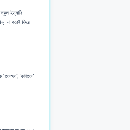
স স্কুল ইত্যাদি
্পন্ন না করেই ফিরে
‘গুরুদেব’, ‘কবিগুরু’