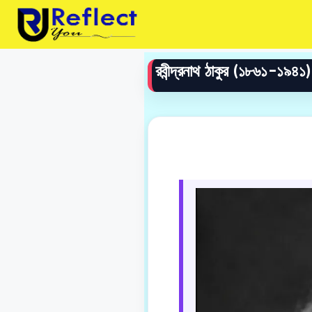
Skip
to
content
রবীন্দ্রনাথ ঠাকুর (১৮৬১-১৯৪১)