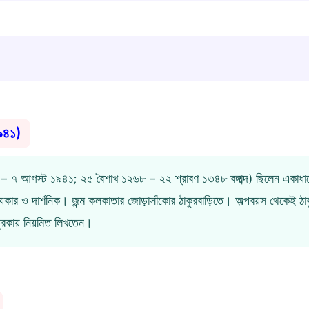
১৯৪১)
৬১ – ৭ আগস্ট ১৯৪১; ২৫ বৈশাখ ১২৬৮ – ২২ শ্রাবণ ১৩৪৮ বঙ্গাব্দ) ছিলেন একাধার
ট্যকার ও দার্শনিক। জন্ম কলকাতার জোড়াসাঁকোর ঠাকুরবাড়িতে। অল্পবয়স থেকেই ঠাক
িকায় নিয়মিত লিখতেন।