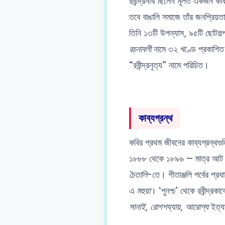
রবীন্দ্রনাথ ছিলেন মূলত একজন কব
তবে বাঙালি সমাজে তাঁর জনপ্রিয়তা
তিনি ১৩টি উপন্যাস, ৯৫টি ছোটগল্
রচনাবলী
নামে ৩২ খণ্ডে প্রকাশিত হ
“রবীন্দ্রনৃত্য” নামে পরিচিত।
কাব্যগ্রন্থ
কবির প্রথম জীবনের কাব্যগ্রন্থ
১৮৮৮ থেকে ১৮৯৬ — মাত্র আট বছর
চৈতালি
-তে। গীতাঞ্জলি পর্বের প্রধ
এ
মহুয়া
। ‘পুনশ্চ’ থেকে রবীন্দ্রকা
সানাই
,
রোগশয্যায়
,
আরোগ্য
ইত্য