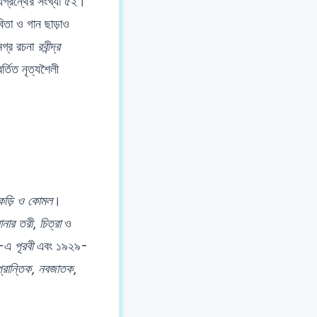
যগ্রন্থের সংখ্যা ৫২।
বিতা ও গান ছাড়াও
মগ্র রচনা
রবীন্দ্র
্তিত নৃত্যশৈলী
কড়ি ও কোমল
।
নার তরী
,
চিত্রা
ও
৫-এ
পূরবী
এবং ১৯২৯-
্রান্তিক
,
নবজাতক
,