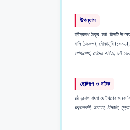
উপন্যাস
রবীন্দ্রনাথ ঠাকুর মোট চৌদ্দটি উ
বালি (১৯০৩), নৌকাডুবি (১৯০৬), 
যোগাযোগ
,
শেষের কবিতা
,
দুই বোন
ছোটগল্প ও নাটক
রবীন্দ্রনাথ বাংলা ছোটগল্পের জনক
রক্তকরবী
,
ডাকঘর
,
বিসর্জন
,
মুক্ত