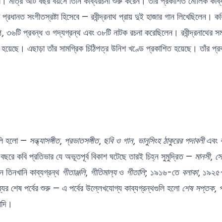
ি। মাত্র আট বছর বয়সে তিনি কাব্যরচনা শুরু করেন। তাঁর প্রকাশিত মৌলিক কাব্
 প্রধানত সংগীতস্রষ্টা হিসেবে — রবীন্দ্রনাথ প্রায় দুই হাজার গান লিখেছিলেন। ক
প, ৩৬টি প্রবন্ধ ও গদ্যগ্রন্থ এবং ৩৮টি নাটক রচনা করেছিলেন। রবীন্দ্রনাথের স
য়েছে। এছাড়া তাঁর সামগ্রিক চিঠিপত্র উনিশ খণ্ডে প্রকাশিত হয়েছে। তাঁর প্রবর
গুলি হলো —
সন্ধ্যাসঙ্গীত
,
প্রভাতসঙ্গীত
,
ছবি ও গান
,
ভানুসিংহ ঠাকুরের পদাবলী
এবং
ে কবি প্রতিভার যে অভূতপূর্ব বিকাশ ঘটেছে তারই চিহ্ন সুমুদ্রিত —
মানসী
,
সো
ান তিনখানি কাব্যগ্রন্থ
গীতাঞ্জলি
,
গীতিমাল্য
ও
গীতালি
; ১৯১৬-তে
বলাকা
, ১৯২
ব্যের শেষ পর্বের শুরু — এ পর্বের উল্লেখযোগ্য কাব্যগ্রন্থগুলি হলো
শেষ সপ্তক
,
প
াদি।