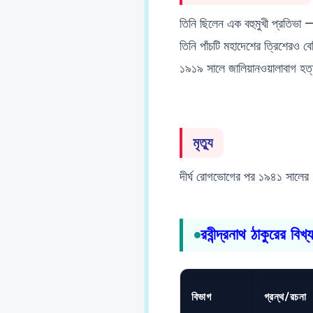
তিনি ছিলেন এক বহুমুখী প্রতিভা —
তিনি পাঁচটি মহাদেশের ত্রিশেরও ব
১৯১৯ সালে জালিয়ানওয়ালাবাগ হত্
মৃত্যু
দীর্ঘ রোগভোগের পর ১৯৪১ সালের ৭
রবীন্দ্রনাথ ঠাকুরের বিখ
বিভাগ
গ্রন্থ/রচনা