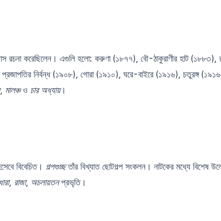
পন্যাস রচনা করেছিলেন। এগুলি হলো: করুণা (১৮৭৭), বৌ-ঠাকুরাণীর হাট (১৮৮৩), 
প্রজাপতির নির্বন্ধ (১৯০৮), গোরা (১৯১০), ঘরে-বাইরে (১৯১৬), চতুরঙ্গ (১৯১৬)
,
মালঞ্চ
ও
চার অধ্যায়
।
 হিসেবে বিবেচিত।
গল্পগুচ্ছ
তাঁর বিখ্যাত ছোটগল্প সংকলন। নাটকের মধ্যে বিশেষ উল
ধারা
,
রাজা
,
অচলায়তন
প্রভৃতি।