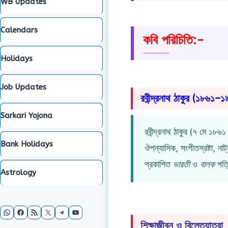
WB Updates
Calendars
কবি পরিচিতি:-
Holidays
Job Updates
রবীন্দ্রনাথ ঠাকুর (১৮৬১–
Sarkari Yojona
রবীন্দ্রনাথ ঠাকুর (৭ মে ১৮
Bank Holidays
ঔপন্যাসিক, সংগীতস্রষ্টা, না
প্রকাশিত
ভারতী
ও
বালক
পত্র
Astrology
WhatsApp
Facebook
RSS Feed
X
Telegram
YouTube
শিক্ষাজীবন ও বিলেতযাত্রা