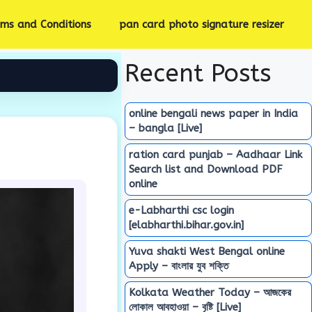
rms and Conditions
pan card photo signature resizer
Recent Posts
online bengali news paper in India
– bangla [Live]
ration card punjab – Aadhaar Link
Search list and Download PDF
online
e-Labharthi csc login
[elabharthi.bihar.gov.in]
Yuva shakti West Bengal online
Apply – বাংলার যুব শক্তি
Kolkata Weather Today – আজকের
লোকাল আবহাওয়া – বৃষ্টি [Live]