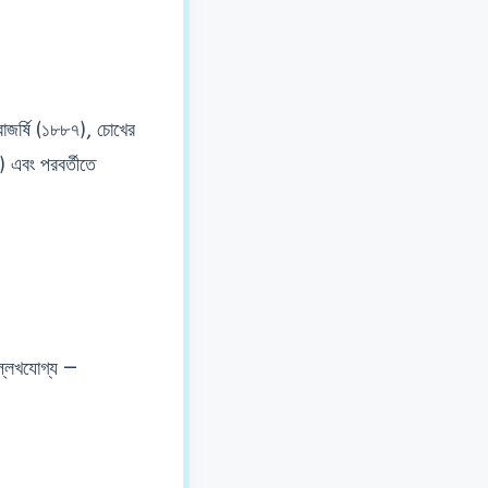
রাজর্ষি (১৮৮৭), চোখের
 এবং পরবর্তীতে
্লেখযোগ্য —