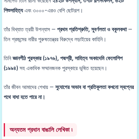
সামলেও তিনি রচনা করেছেন
২৪২টি উপন্যাস, ৩৭টি গল্পসংকলন, ৬২টি
শিশুসাহিত্য
এবং ৩০০০-এরও বেশি ছোটগল্প।
তাঁর বিখ্যাত ত্রয়ী উপন্যাস —
প্রথম প্রতিশ্রুতি, সুবর্ণলতা ও বকুলকথা
—
তিন প্রজন্মের নারীর পুরুষতন্ত্রের বিরুদ্ধে লড়াইয়ের কাহিনি।
তিনি
জ্ঞানপীঠ পুরস্কার (১৯৭৬), পদ্মশ্রী, সাহিত্য অকাদেমি ফেলোশিপ
(১৯৯৪)
সহ একাধিক সম্মানজনক পুরস্কারে ভূষিত হয়েছেন।
তাঁর জীবন আমাদের শেখায় —
সুযোগের অভাব বা প্রতিকূলতা কখনো স্বপ্নের
পথে বাধা হতে পারে না।
অন্যতম প্রধান বাঙালি লেখিকা ৷