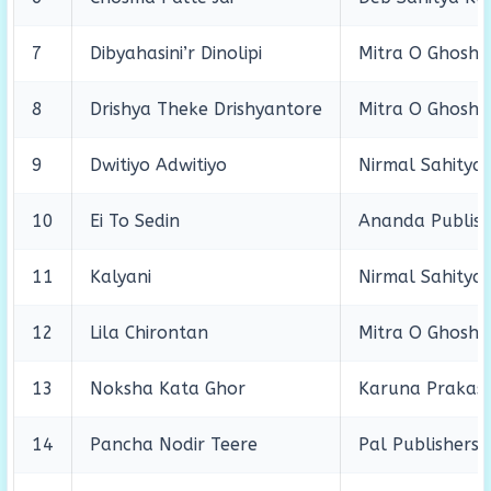
7
Dibyahasini’r Dinolipi
Mitra O Ghosh
8
Drishya Theke Drishyantore
Mitra O Ghosh
9
Dwitiyo Adwitiyo
Nirmal Sahitya
10
Ei To Sedin
Ananda Publish
11
Kalyani
Nirmal Sahitya
12
Lila Chirontan
Mitra O Ghosh
13
Noksha Kata Ghor
Karuna Prakas
14
Pancha Nodir Teere
Pal Publishers