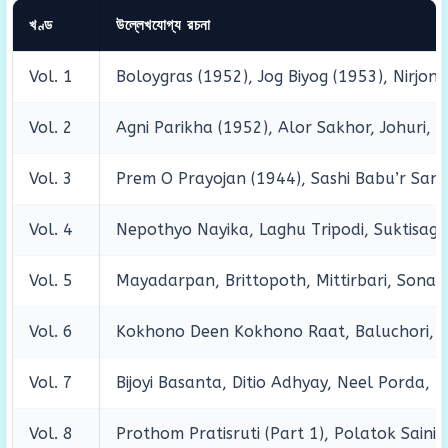
খণ্ড
উল্লেখযোগ্য রচনা
Vol. 1
Boloygras (1952), Jog Biyog (1953), Nirjon 
Vol. 2
Agni Parikha (1952), Alor Sakhor, Johuri, 
Vol. 3
Prem O Prayojan (1944), Sashi Babu’r San
Vol. 4
Nepothyo Nayika, Laghu Tripodi, Suktisaga
Vol. 5
Mayadarpan, Brittopoth, Mittirbari, Sonar 
Vol. 6
Kokhono Deen Kokhono Raat, Baluchori, 
Vol. 7
Bijoyi Basanta, Ditio Adhyay, Neel Porda, 
Vol. 8
Prothom Pratisruti (Part 1), Polatok Sainik