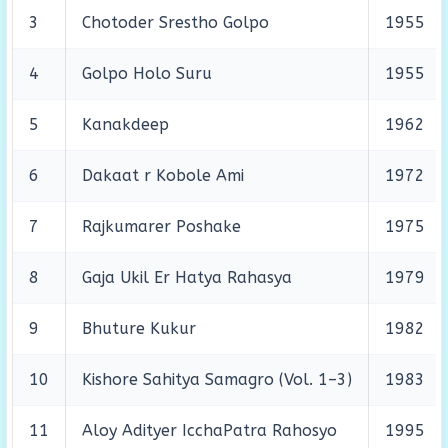
3
Chotoder Srestho Golpo
1955
4
Golpo Holo Suru
1955
5
Kanakdeep
1962
6
Dakaat r Kobole Ami
1972
7
Rajkumarer Poshake
1975
8
Gaja Ukil Er Hatya Rahasya
1979
9
Bhuture Kukur
1982
10
Kishore Sahitya Samagro (Vol. 1–3)
1983
11
Aloy Adityer IcchaPatra Rahosyo
1995