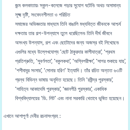
জন্ম কলকাতায়৷ স্কুল-কলেজে পড়ার সুযোগ ঘটেনি৷ অথচ অসামান্য
সূক্ষ্ম দৃষ্টি, সংবেদনশীলতা ও পরিচিত
সমাজের অভিজ্ঞতার মাধ্যমে তিনি বাঙালি মধ্যবিত্ত জীবনকে আশ্চর্য
দক্ষতায় তার গল্প-উপন্যাসে তুলে ধরেছিলেন৷ তিনি দীর্ঘ জীবনে
অসংখ্য উপন্যাস, গল্প এবং ছোটোদের জন্য অজস্র বই লিখেছেন৷
এগুলির মধ্যে উল্লেখযোগ্য ‘ছোট ঠাকুরদার কাশীযাত্রা’, ‘প্রথম
প্রতিশ্রুতি, ‘সুবর্ণলতা’, ‘বকুলকথা’, ‘অগ্নিপরীক্ষা’, ‘সাগর শুকায়ে যায়’,
‘শশীবাবুর সংসার’, ‘সোনার হরিণ’ ইত্যাদি। তাঁর রচিত অন্তত ৬৩টি
গ্রন্থ বিভিন্ন ভাষায় অনূদিত হয়েছে। তিনি ‘রবীন্দ্র পুরস্কার’,
‘সাহিত্য আকাদেমি পুরস্কার’, ‘জ্ঞানপীঠ পুরস্কার’, একাধিক
বিশ্ববিদ্যালয়ের ‘ডি. লিট’ এবং নানা সরকারি খেতাবে ভূষিত হয়েছেন।
এখানে আশাপূর্ণা দেবীর রচনাসংগ্রহ :