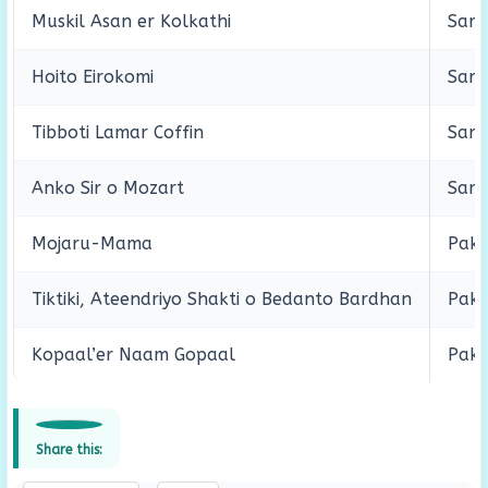
Muskil Asan er Kolkathi
Saro
Hoito Eirokomi
Saro
Tibboti Lamar Coffin
Saro
Anko Sir o Mozart
Saro
Mojaru-Mama
Paki
Tiktiki, Ateendriyo Shakti o Bedanto Bardhan
Paki
Kopaal’er Naam Gopaal
Paki
Share this: