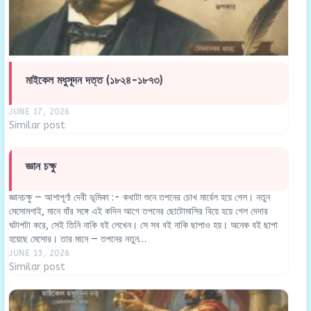
মাইকেল মধুসূদন দত্ত (১৮২৪-১৮৭৩)
JUNE 17, 2026
Similar post
জ্ঞান চক্ষু
জ্ঞানচক্ষু — আশাপূর্ণা দেবী ভূমিকা :- কথাটা শুনে তপনের চোখ মার্বেল হয়ে গেল। নতুন
মেসোমশাই, মানে যাঁর সঙ্গে এই কদিন আগে তপনের ছোটোমাসির বিয়ে হয়ে গেল দেদার
ঘটাপটা করে, সেই তিনি নাকি বই লেখেন। সে সব বই নাকি ছাপাও হয়। অনেক বই ছাপা
হয়েছে মেসোর। তার মানে — তপনের নতুন…
JUNE 13, 2026
Similar post