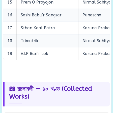
15
Prem O Proyojon
Nirmal Sahitya
16
Sashi Babu’r Sangsar
Punascha
17
Sthan Kaal Patra
Karuna Prakas
18
Trimatrik
Nirmal Sahitya
19
V.I.P Bari’r Lok
Karuna Prakas
📖 রচনাবলী — ১০ খণ্ড (Collected
Works)