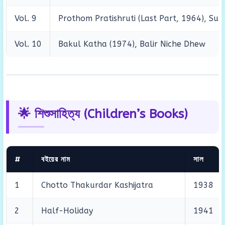
Vol. 9
Prothom Pratishruti (Last Part, 1964), Su
Vol. 10
Bakul Katha (1974), Balir Niche Dhew
🌟 শিশুসাহিত্য (Children’s Books)
#
বইয়ের নাম
সাল
1
Chotto Thakurdar Kashijatra
1938
2
Half-Holiday
1941