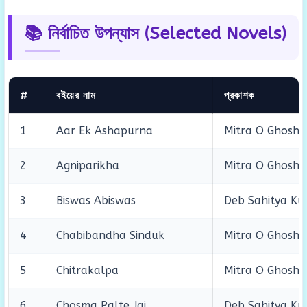
📚 নির্বাচিত উপন্যাস (Selected Novels)
#
বইয়ের নাম
প্রকাশক
1
Aar Ek Ashapurna
Mitra O Ghosh
2
Agniparikha
Mitra O Ghosh
3
Biswas Abiswas
Deb Sahitya Kut
4
Chabibandha Sinduk
Mitra O Ghosh
5
Chitrakalpa
Mitra O Ghosh
6
Chosma Palte Jai
Deb Sahitya Kut