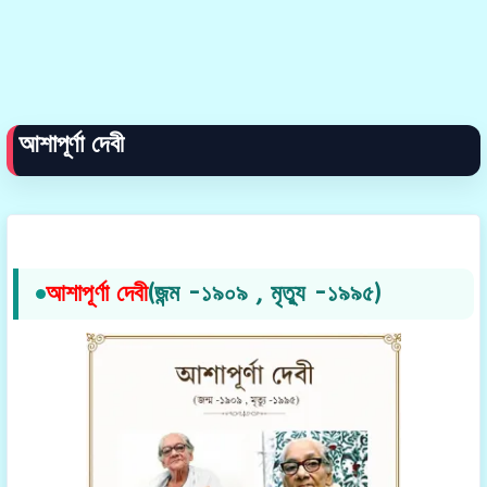
আশাপূর্ণা দেবী
আশাপূর্ণা দেবী
(জন্ম -১৯০৯ , মৃত্যু -১৯৯৫)