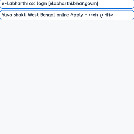
e-Labharthi csc login [elabharthi.bihar.gov.in]
Yuva shakti West Bengal online Apply – বাংলার যুব শক্তি