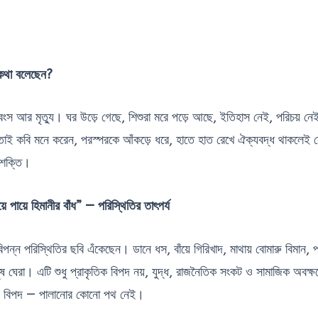
 কথা বলেছেন?
ধ্বংস আর মৃত্যু। ঘর উড়ে গেছে, শিশুরা মরে পড়ে আছে, ইতিহাস নেই, পরিচয় 
 তাই কবি মনে করেন, পরস্পরকে আঁকড়ে ধরে, হাতে হাত রেখে ঐক্যবদ্ধ থাকলেই ক
 শক্তি।
পায়ে হিমানীর বাঁধ” — পরিস্থিতির তাৎপর্য
্ন পরিস্থিতির ছবি এঁকেছেন। ডানে ধস, বাঁয়ে গিরিখাদ, মাথায় বোমারু বিমান, পা
ষ ঘেরা। এটি শুধু প্রাকৃতিক বিপদ নয়, যুদ্ধ, রাজনৈতিক সংকট ও সামাজিক অবক্ষয
ত্র বিপদ — পালানোর কোনো পথ নেই।