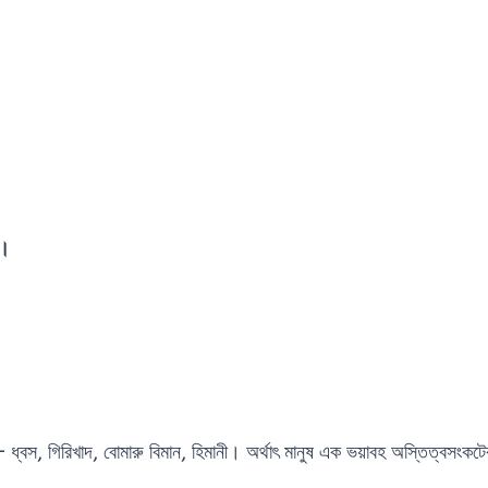
।
ি।
— ধ্বস, গিরিখাদ, বোমারু বিমান, হিমানী। অর্থাৎ মানুষ এক ভয়াবহ অস্তিত্বসংকটের 