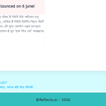
launced on 6 june!
কিয়া 9 পিউরি ভিউ স্মার্টফোন চালু
ে, নোকিয়া 9 পিউরি ভিউটির পিছনে পাঁচটি
ং এটি মূলত মোবাইল ওয়ার্ল্ড কংগ্রেসে
োবাল 6 জুন 'ব্লক ইউর ডেট' আমন্ত্রনের
LIST
িমানে, অনেক কষ্টে বাঁচে পাইলট!
©Reflectu.in - 2026