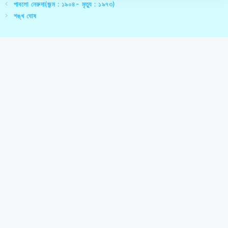
পাবলো নেরুদা(জন্ম : ১৯০৪- মৃত্যু : ১৯৭৩)
শঙ্খ ঘোষ