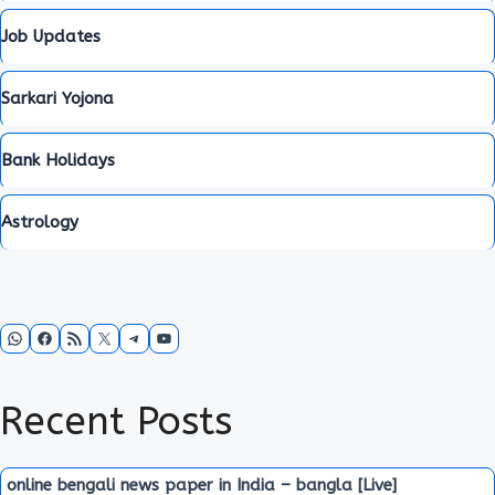
Job Updates
Sarkari Yojona
Bank Holidays
Astrology
WhatsApp
Facebook
RSS Feed
X
Telegram
YouTube
Recent Posts
online bengali news paper in India – bangla [Live]