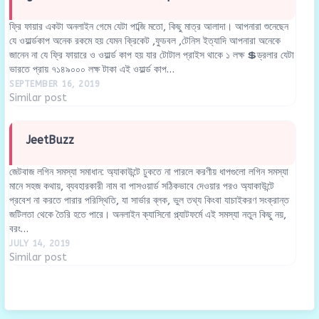
ফ্রি ফায়ার একটা অনলাইন গেমে যেটা পাব্জি মতো, কিছু মাত্র আলাদা। আপনারা শুনেছেন
যে ওয়ার্ল্ডকাপ অনেক রকমে হয় যেমন ক্রিকেট ,ফুডবল ,টেনিস ইত্যাদি আপনারা অনেকে
জানেন না যে ফ্রি ফায়ারে ও ওয়ার্ল্ড কাপ হয় যার টোটাল প্রাইস থাকে ১ লক্ষ 💲ড্রলার যেটা
ভারতে প্রায় ৭১৪৯০০০ লক্ষ টাকা এই ওয়ার্ল্ড কাপ…
SEPTEMBER 16, 2019
Similar post
JeetBuzz
জেটবাজ লগিন সমস্যা সমাধান: অ্যাকাউন্টে ঢুকতে না পারলে করণীয় ধাপগুলো লগিন সমস্যা
মানে সহজ কথায়, ব্যবহারকারী নাম বা পাসওয়ার্ড সঠিকভাবে দেওয়ার পরও অ্যাকাউন্টে
প্রবেশ না করতে পারার পরিস্থিতি, যা সার্ভার ব্লক, ভুল তথ্য কিংবা যাচাইকরণ সংক্রান্ত
জটিলতা থেকে তৈরি হতে পারে। অনলাইন ক্যাসিনো প্ল্যাটফর্মে এই সমস্যা নতুন কিছু নয়,
বরং…
JULY 14, 2019
Similar post