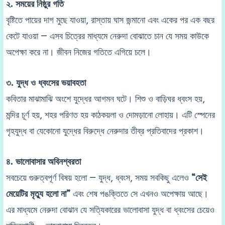
২. সময়ের নিষ্ঠুর গতি
বৃষ্টিতে পায়ের দাগ মুছে যাওয়া, রাস্তায় ঘাস জন্মানো এবং একের পর এক বছর
কেটে যাওয়া — এসব চিত্রের মাধ্যমে নেরুদা বোঝাতে চান যে সময় কাউকে
অপেক্ষা করে না। জীবন নিজের গতিতে এগিয়ে চলে।
৩. যুদ্ধ ও ধ্বংসের ভয়াবহতা
কবিতার মাঝামাঝি অংশে যুদ্ধের আগমন ঘটে। শিশু ও বাড়িঘর ধ্বংস হয়,
মন্দির চূর্ণ হয়, শহর পরিণত হয় কাঠকয়লা ও দোমড়ানো লোহায়। এটি স্পেনের
গৃহযুদ্ধ বা যেকোনো যুদ্ধের বিরুদ্ধে নেরুদার তীব্র প্রতিবাদের প্রকাশ।
৪. ভালোবাসার অবিনশ্বরতা
সবচেয়ে গুরুত্বপূর্ণ বিষয় হলো — যুদ্ধ, ধ্বংস, সময় সবকিছু এলেও
“সেই
মেয়েটির মৃত্যু হলো না”
এবং শেষ পঙক্তিতে সে এখনও অপেক্ষায় আছে।
এর মাধ্যমে নেরুদা বোঝান যে সত্যিকারের ভালোবাসা যুদ্ধ বা ধ্বংসের চেয়েও