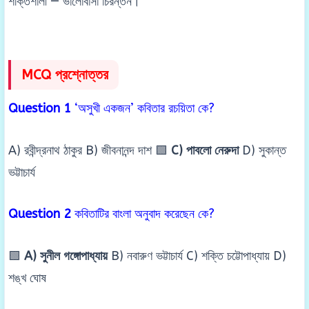
শক্তিশালী — ভালোবাসা চিরন্তন।
MCQ প্রশ্নোত্তর
Question 1
‘অসুখী একজন’ কবিতার রচয়িতা কে?
A) রবীন্দ্রনাথ ঠাকুর B) জীবনানন্দ দাশ 🟩
C) পাবলো নেরুদা
D) সুকান্ত
ভট্টাচার্য
Question 2
কবিতাটির বাংলা অনুবাদ করেছেন কে?
🟩
A) সুনীল গঙ্গোপাধ্যায়
B) নবারুণ ভট্টাচার্য C) শক্তি চট্টোপাধ্যায় D)
শঙ্খ ঘোষ