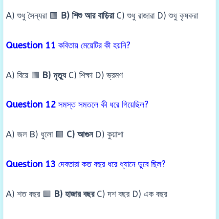
A) শুধু সৈন্যরা 🟩
B) শিশু আর বাড়িরা
C) শুধু রাজারা D) শুধু কৃষকরা
Question 11
কবিতায় মেয়েটির কী হয়নি?
A) বিয়ে 🟩
B) মৃত্যু
C) শিক্ষা D) ভ্রমণ
Question 12
সমস্ত সমতলে কী ধরে গিয়েছিল?
A) জল B) ধুলো 🟩
C) আগুন
D) কুয়াশা
Question 13
দেবতারা কত বছর ধরে ধ্যানে ডুবে ছিল?
A) শত বছর 🟩
B) হাজার বছর
C) দশ বছর D) এক বছর