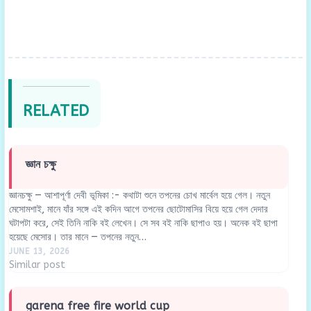
RELATED
জ্ঞান চক্ষু
জ্ঞানচক্ষু — আশাপূর্ণা দেবী ভূমিকা :- কথাটা শুনে তপনের চোখ মার্বেল হয়ে গেল। নতুন
মেসোমশাই, মানে যাঁর সঙ্গে এই কদিন আগে তপনের ছোটোমাসির বিয়ে হয়ে গেল দেদার
ঘটাপটা করে, সেই তিনি নাকি বই লেখেন। সে সব বই নাকি ছাপাও হয়। অনেক বই ছাপা
হয়েছে মেসোর। তার মানে — তপনের নতুন…
JUNE 13, 2026
Similar post
garena free fire world cup