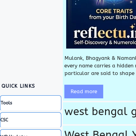
Mulank, Bhagyank & Namank:
every name carries a hidden
particular are said to shape
QUICK LINKS
Read more
Tools
west bengal g
CSC
West Bengal 