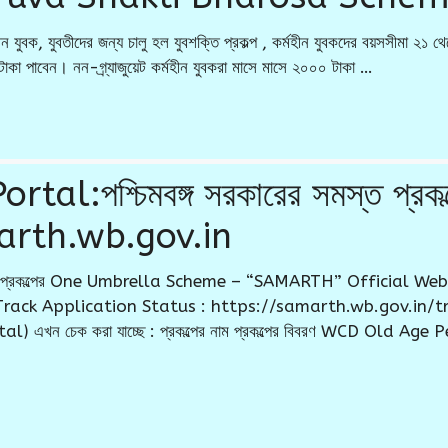
ীন যুবক, যুবতীদের জন্য চালু হল যুবশক্তি প্রকল্প , কর্মহীন যুবকদের বয়সসীমা ২১
০ টাকা পাবেন। নন-গ্র্যাজুয়েট কর্মহীন যুবকরা মাসে মাসে ২০০০ টাকা …
:পশ্চিমবঙ্গ সরকারের সমস্ত প্রকল্প
arth.wb.gov.in
 পেনশন প্রকল্পের One Umbrella Scheme – “SAMARTH” Official We
Track Application Status : https://samarth.wb.gov.in/
) এখন চেক করা যাচ্ছে : প্রকল্পের নাম প্রকল্পের বিবরণ WCD Old Age Pen