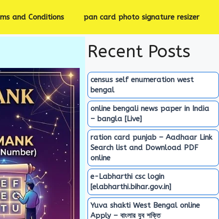
rms and Conditions
pan card photo signature resizer
Recent Posts
census self enumeration west
bengal
online bengali news paper in India
– bangla [Live]
ration card punjab – Aadhaar Link
Search list and Download PDF
online
e-Labharthi csc login
[elabharthi.bihar.gov.in]
Yuva shakti West Bengal online
Apply – বাংলার যুব শক্তি