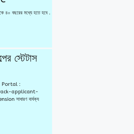
 থেকে ৪০ বছরের মধ্যে হতে হবে .
ের স্টেটাস
b Portal :
track-applicant-
sion সাধারণ বার্ধক্য