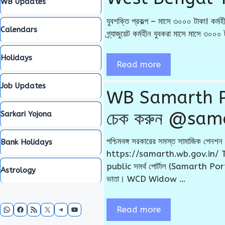
WB Updates
যুবশক্তি প্রকল্প – মাসে ৩০০০ টাকা! কর্মহ
Calendars
গ্র্যাজুয়েট কর্মহীন যুবকরা মাসে মাসে ৩০০
Holidays
Read more
Job Updates
WB Samarth Portal
চেক করুন @sam
Sarkari Yojona
পশ্চিমবঙ্গ সরকারের সমস্ত সামাজিক
Bank Holidays
https://samarth.wb.gov.in/ 
public সমর্থ পোর্টাল (Samarth Portal
Astrology
ভাতা। WCD Widow …
WhatsApp
Facebook
RSS Feed
X
Telegram
YouTube
Read more