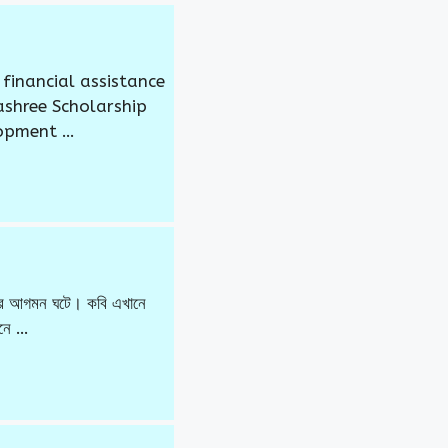
financial assistance
yashree Scholarship
lopment …
ুনের আগমন ঘটে। কবি এখানে
মনে …