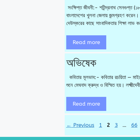
সংক্ষিপ্ত জীবনী:- শচীন্দ্রনাথ সেনগুপ্ত (
বাংলাদেশের খুলনা জেলায় জন্মগ্রহণ করেন।
দেউস্করের কাছে সাংবাদিকতার শিক্ষা লাভ
Read more
অভিষেক
কবিতার মূলভাব:- কবিতার রচয়িতা — মাইকেল
শুনে মেঘনাদ ক্রুদ্ধ ও বিস্মিত হয়। লক্ষ্মী
Read more
Page
Page
Page
Pa
←
Previous
1
2
3
…
66