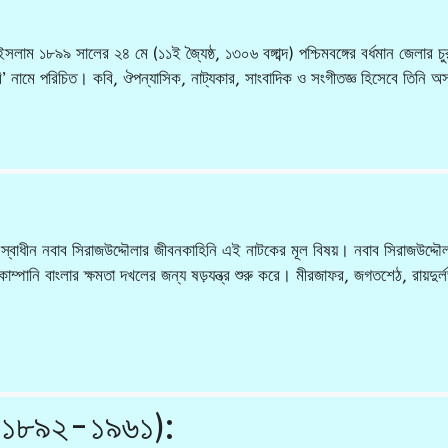
 ১৮৯৯ সালের ২৪ মে (১১ই জ্যৈষ্ঠ, ১৩০৬ বঙ্গাব্দ) পশ্চিমবঙ্গের বর্ধমান জেলার চুর
বি’ নামে পরিচিত। কবি, ঔপন্যাসিক, নাট্যকার, সাংবাদিক ও সংগীতজ্ঞ হিসেবে তিনি অস
 স্বাধীন নবাব সিরাজউদ্দৌলার জীবনকাহিনি এই নাটকের মূল বিষয়। নবাব সিরাজউদ্দৌ
োম্পানি বাংলার ক্ষমতা দখলের জন্য ষড়যন্ত্র শুরু করে। মীরজাফর, জগতশেঠ, রায়দুর্লভ প
্ত (১৮৯২-১৯৬১):