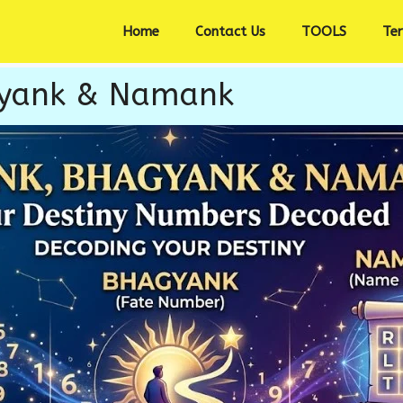
Home
Contact Us
TOOLS
Te
gyank & Namank