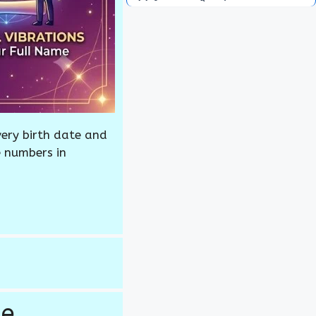
ry birth date and
 numbers in
me