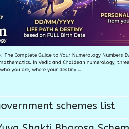
 The Complete Guide to Your Numerology Numbers Eve
 mathematics. In Vedic and Chaldean numerology, three
 who you are, where your destiny …
overnment schemes list
Yuva Shakti Bharosa Sche