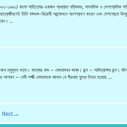
১৮৯২–১৯৬১) বাংলা সাহিত্যের একজন প্রখ্যাত নাট্যকার, সাংবাদিক ও দেশপ্রেমিক সাহ
 ছাত্রজীবনেই তিনি বঙ্গভঙ্গ-বিরোধী আন্দোলনে অংশগ্রহণ করেন এবং দেশপ্রেমে উদ্ব
 করেন। …
 মধুসূদন দত্ত। কাব্যের নাম — মেঘনাদবধ কাব্য। ছন্দ — অমিত্রাক্ষর ছন্দ। ঘটনাপ
দেবীর আগমন — দেবী লক্ষ্মী মেঘনাদকে জানান যে বীরবাহু যুদ্ধে নিহত হয়েছে …
ge
Next
→