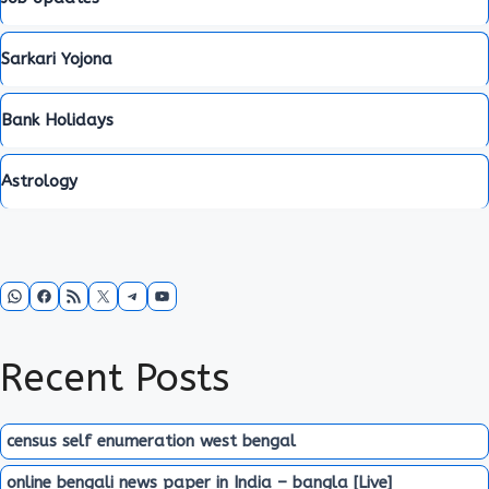
Sarkari Yojona
Bank Holidays
Astrology
WhatsApp
Facebook
RSS Feed
X
Telegram
YouTube
Recent Posts
census self enumeration west bengal
online bengali news paper in India – bangla [Live]