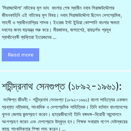
‘সিরাজদ্দৌলা’ নাটকের মূল ভাব বাংলার শেষ স্বাধীন নবাব সিরাজউদ্দৌলার
জীবনকাহিনি এই নাটকের মূল বিষয়। নবাব সিরাজউদ্দৌলা ছিলেন দেশপ্রেমিক,
সাহসী ও স্বাধীনতাপ্রিয় শাসক। ইংরেজ ইস্ট ইন্ডিয়া কোম্পানি বাংলার ক্ষমতা
দখলের জন্য ষড়যন্ত্র শুরু করে। মীরজাফর, জগতশেঠ, রায়দুর্লভ প্রমুখ
স্বার্থান্বেষী ব্যক্তিরা ইংরেজদের …
Read more
শচীন্দ্রনাথ সেনগুপ্ত (১৮৯২-১৯৬১):
সংক্ষিপ্ত জীবনী:- শচীন্দ্রনাথ সেনগুপ্ত (১৮৯২–১৯৬১) বাংলা সাহিত্যের একজন
প্রখ্যাত নাট্যকার, সাংবাদিক ও দেশপ্রেমিক সাহিত্যিক। তিনি বর্তমান বাংলাদেশের
খুলনা জেলায় জন্মগ্রহণ করেন। ছাত্রজীবনেই তিনি বঙ্গভঙ্গ-বিরোধী আন্দোলনে
অংশগ্রহণ করেন এবং দেশপ্রেমে উদ্বুদ্ধ হন। শিক্ষক সখারাম গণেশ দেউস্করের
কাছে সাংবাদিকতার শিক্ষা লাভ করেন। …