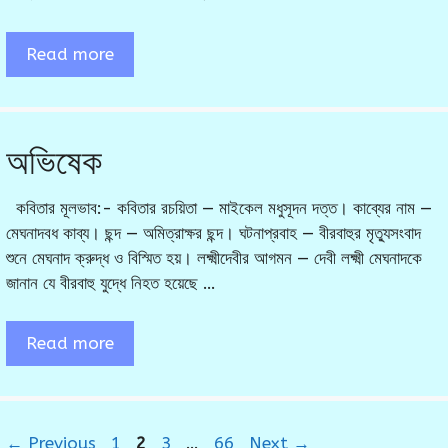
Read more
অভিষেক
কবিতার মূলভাব:- কবিতার রচয়িতা — মাইকেল মধুসূদন দত্ত। কাব্যের নাম —
মেঘনাদবধ কাব্য। ছন্দ — অমিত্রাক্ষর ছন্দ। ঘটনাপ্রবাহ — বীরবাহুর মৃত্যুসংবাদ
শুনে মেঘনাদ ক্রুদ্ধ ও বিস্মিত হয়। লক্ষ্মীদেবীর আগমন — দেবী লক্ষ্মী মেঘনাদকে
জানান যে বীরবাহু যুদ্ধে নিহত হয়েছে …
Read more
Page
Page
Page
Page
←
Previous
1
2
3
…
66
Next
→