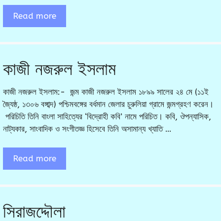
Read more
কাজী নজরুল ইসলাম
কাজী নজরুল ইসলাম:- জন্ম কাজী নজরুল ইসলাম ১৮৯৯ সালের ২৪ মে (১১ই
জ্যৈষ্ঠ, ১৩০৬ বঙ্গাব্দ) পশ্চিমবঙ্গের বর্ধমান জেলার চুরুলিয়া গ্রামে জন্মগ্রহণ করেন।
পরিচিতি তিনি বাংলা সাহিত্যের ‘বিদ্রোহী কবি’ নামে পরিচিত। কবি, ঔপন্যাসিক,
নাট্যকার, সাংবাদিক ও সংগীতজ্ঞ হিসেবে তিনি অসামান্য খ্যাতি …
Read more
সিরাজদ্দৌলা