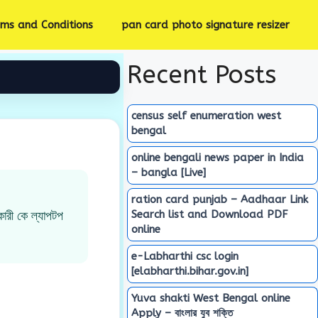
rms and Conditions
pan card photo signature resizer
Recent Posts
census self enumeration west
bengal
online bengali news paper in India
– bangla [Live]
ration card punjab – Aadhaar Link
Search list and Download PDF
কারী কে ল্যাপটপ
online
e-Labharthi csc login
[elabharthi.bihar.gov.in]
Yuva shakti West Bengal online
Apply – বাংলার যুব শক্তি