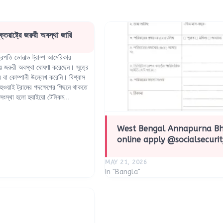
্তরাষ্ট্রে জরুরী অবস্থা জারি
্ট্রপতি ডোনাল্ড ট্রাম্প আমেরিকার
য় জরুরী অবস্থা ঘোষণা করেছেন। সূত্রে
ের বা কোম্পানী উল্লেখ করেনি। বিশ্বাস
ুওয়াই ট্রামের পদক্ষেপের পিছনে থাকতে
হ সংস্থা হলো হুযাইয়ো টেলিকম…
West Bengal Annapurna B
online apply @socialsecurit
MAY 21, 2026
In "Bangla"