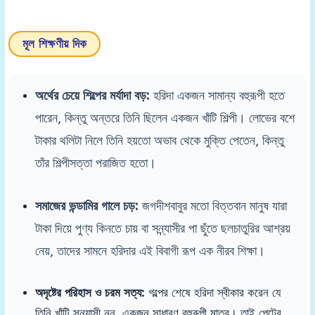
মূল শিক্ষণীয় দিক
অর্থের চেয়ে শিল্পের মর্যাদা বড়:
হরিদা একজন সামান্য বহুরূপী হতে
পারেন, কিন্তু অন্তরে তিনি ছিলেন একজন খাঁটি শিল্পী। লোভের বশে
টাকার থলিটা নিলে তিনি হয়তো অভাব থেকে মুক্তি পেতেন, কিন্তু
তাঁর শিল্পীসত্তা পরাজিত হতো।
সমাজের ভন্ডামির গালে চড়:
জগদীশবাবুর মতো বিত্তবান মানুষ যারা
টাকা দিয়ে পুণ্য কিনতে চায় বা সন্ন্যাসীর পা ছুঁতে ছলচাতুরির আশ্রয়
নেয়, তাদের সামনে হরিদার এই বিবাগী রূপ এক নীরব শিক্ষা।
অদৃষ্টের পরিহাস ও চরম সত্য:
গল্পের শেষে হরিদা স্বীকার করেন যে
তিনি খাঁটি সন্ন্যাসী নন, একজন সাধারণ বহুরূপী মাত্র। তাই পেটের