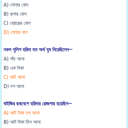
A) সোনার বোল
B) রূপার বোল
C) ব্রোঞ্জের বোল
D) লোহার নাল
নকল পুলিশ হরিদা যত অর্থ ঘুষ নিয়েছিলেন—
A) পাঁচ আনা
B) এক টাকা
C) আট আনা
D) দশ আনা
বাইজির ছদ্মবেশে হরিদার রোজগার হয়েছিল—
A) আট টাকা দশ আনা
B) আট টাকা তিন আনা