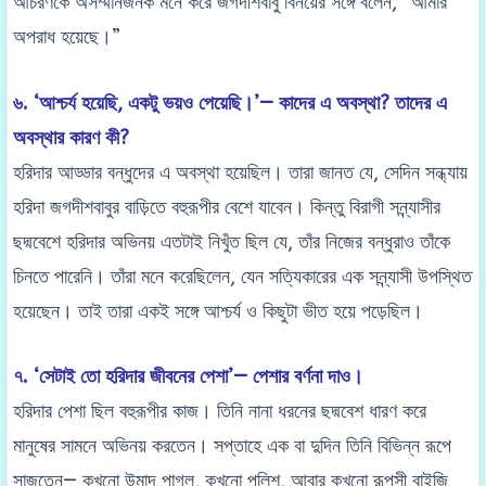
আচরণকে অসম্মানজনক মনে করে জগদীশবাবু বিনয়ের সঙ্গে বলেন, “আমার
অপরাধ হয়েছে।”
৬. ‘আশ্চর্য হয়েছি, একটু ভয়ও পেয়েছি।’— কাদের এ অবস্থা? তাদের এ
অবস্থার কারণ কী?
হরিদার আড্ডার বন্ধুদের এ অবস্থা হয়েছিল। তারা জানত যে, সেদিন সন্ধ্যায়
হরিদা জগদীশবাবুর বাড়িতে বহুরূপীর বেশে যাবেন। কিন্তু বিরাগী সন্ন্যাসীর
ছদ্মবেশে হরিদার অভিনয় এতটাই নিখুঁত ছিল যে, তাঁর নিজের বন্ধুরাও তাঁকে
চিনতে পারেনি। তাঁরা মনে করেছিলেন, যেন সত্যিকারের এক সন্ন্যাসী উপস্থিত
হয়েছেন। তাই তারা একই সঙ্গে আশ্চর্য ও কিছুটা ভীত হয়ে পড়েছিল।
৭. ‘সেটাই তো হরিদার জীবনের পেশা’— পেশার বর্ণনা দাও।
হরিদার পেশা ছিল বহুরূপীর কাজ। তিনি নানা ধরনের ছদ্মবেশ ধারণ করে
মানুষের সামনে অভিনয় করতেন। সপ্তাহে এক বা দুদিন তিনি বিভিন্ন রূপে
সাজতেন— কখনো উন্মাদ পাগল, কখনো পুলিশ, আবার কখনো রূপসী বাইজি