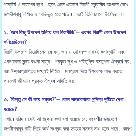
গাম্ভীর্য ও ত্যাগের ছাপ। হঠাৎ এমন একজন বিরাগী সন্ন্যাসীর আগমন দেখে
জগদীশবাবু বিস্মিত ও অভিভূত হয়ে পড়েন। তাই তিনি চমকে উঠেছিলেন।
২. ‘তবে কিছু উপদেশ শুনিয়ে যান বিরাগীজি’— এরপর বিরাগী কোন উপদেশ
শুনিয়েছিলেন?
বিরাগী উপদেশ দিয়েছিলেন যে ধন, জন ও যৌবন— এসবই ক্ষণস্থায়ী এবং
একপ্রকার সুন্দর বঞ্চনা মাত্র। প্রকৃত সুখ ও পরিতৃপ্তি বস্তুগত ঐশ্বর্যে নয়,
বরং ঈশ্বরপ্রাপ্তির মধ্যেই নিহিত। মনপ্রাণ দিয়ে ঈশ্বরকে লাভ করতে
পারলেই জীবনের প্রকৃত ঐশ্বর্য অর্জিত হয়।
৩. ‘কিন্তু সে কী করে সম্ভব?’— কোন সম্ভাবনাকে সন্দিগ্ধ দৃষ্টিতে দেখা
হয়েছে?
এখানে হরিদার সেই আশঙ্কার কথা বলা হয়েছে যে, বহুরূপীর ছদ্মবেশে
জগদীশবাবুর বাড়ি গিয়ে অর্থ সংগ্রহ করা হয়তো সম্ভব নাও হতে পারে। কারণ