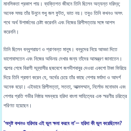
মানসিকতা প্রকাশ পায়। ব্যক্তিগত জীবনে তিনি ছিলেন অত্যন্ত দরিদ্র;
অনেক সময় তাঁর উনুনে শুধু জল ফুটত, ভাত নয়। তবুও তিনি কখনও অসৎ
পথে অর্থ উপার্জনের চেষ্টা করেননি এবং নিজের শিল্পীসত্তার সঙ্গে আপস
করেননি।
তিনি ছিলেন বন্ধুপরায়ণ ও প্রাণবন্ত মানুষ। বন্ধুদের নিয়ে আড্ডা দিতে
ভালোবাসতেন এবং নিজের অভিনয় দেখার জন্য তাঁদের আমন্ত্রণ জানাতেন।
গল্পের শেষে বিরাগী সন্ন্যাসীর ছদ্মবেশে জগদীশবাবুর দেওয়া একশো টাকা ফিরিয়ে
দিয়ে তিনি প্রমাণ করেন যে, অর্থের চেয়ে তাঁর কাছে পেশার মর্যাদা ও আদর্শ
অনেক বড়ো। এইভাবে শিল্পীসত্তা, সততা, আত্মসম্মান, নির্লোভ মনোভাব এবং
পেশার প্রতি গভীর নিষ্ঠার সমন্বয়ে হরিদা বাংলা সাহিত্যের এক স্মরণীয় চরিত্রে
পরিণত হয়েছেন।
‘অদৃষ্ট কখনও হরিদার এই ভুল ক্ষমা করবে না’— হরিদা কী ভুল করেছিলেন?