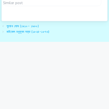
Similar post
সুবোধ ঘোষ (১৯১০- ১৯৮০)
মাইকেল মধুসূদন দত্ত (১৮২৪-১৮৭৩)