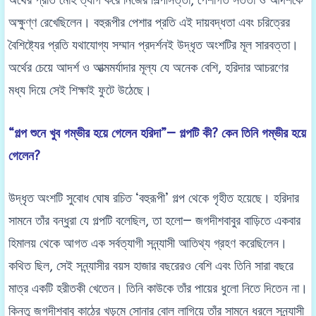
অক্ষুণ্ণ রেখেছিলেন। বহুরূপীর পেশার প্রতি এই দায়বদ্ধতা এবং চরিত্রের
বৈশিষ্ট্যের প্রতি যথাযোগ্য সম্মান প্রদর্শনই উদ্ধৃত অংশটির মূল সারবত্তা।
অর্থের চেয়ে আদর্শ ও আত্মমর্যাদার মূল্য যে অনেক বেশি, হরিদার আচরণের
মধ্য দিয়ে সেই শিক্ষাই ফুটে উঠেছে।
“গল্প শুনে খুব গম্ভীর হয়ে গেলেন হরিদা”— গল্পটি কী? কেন তিনি গম্ভীর হয়ে
গেলেন?
উদ্ধৃত অংশটি সুবোধ ঘোষ রচিত ‘বহুরূপী’ গল্প থেকে গৃহীত হয়েছে। হরিদার
সামনে তাঁর বন্ধুরা যে গল্পটি বলেছিল, তা হলো— জগদীশবাবুর বাড়িতে একবার
হিমালয় থেকে আগত এক সর্বত্যাগী সন্ন্যাসী আতিথ্য গ্রহণ করেছিলেন।
কথিত ছিল, সেই সন্ন্যাসীর বয়স হাজার বছরেরও বেশি এবং তিনি সারা বছরে
মাত্র একটি হরীতকী খেতেন। তিনি কাউকে তাঁর পায়ের ধুলো নিতে দিতেন না।
কিন্তু জগদীশবাবু কাঠের খড়মে সোনার বোল লাগিয়ে তাঁর সামনে ধরলে সন্ন্যাসী